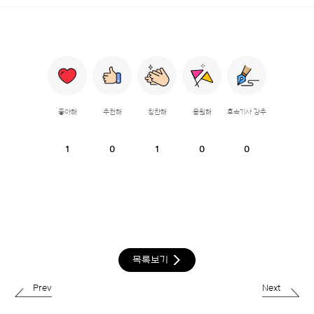
좋아해
추천해
칭찬해
응원해
후속기사 강추
1
0
1
0
0
목록보기
Prev
Next