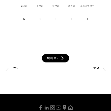
좋아해
추천해
칭찬해
응원해
후속기사 강추
6
3
3
3
3
목록보기
Prev
Next