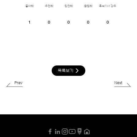
좋아해
추천해
칭찬해
응원해
후속기사 강추
1
0
0
0
0
목록보기
Prev
Next