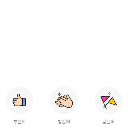
추천해
칭찬해
응원해