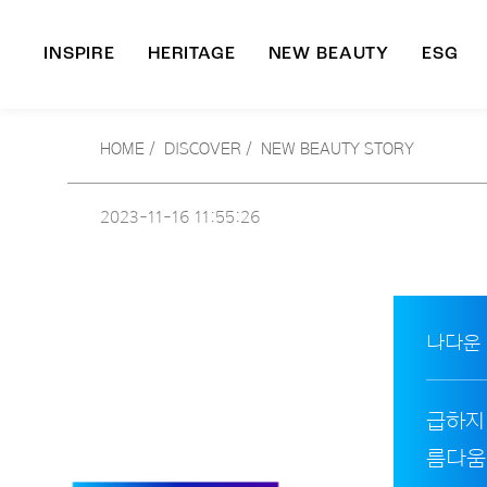
INSPIRE
HERITAGE
NEW BEAUTY
ESG
A
HOME
/
DISCOVER /
NEW BEAUTY STORY
B
2023-11-16
11:55:26
나다운
급하지
름다움