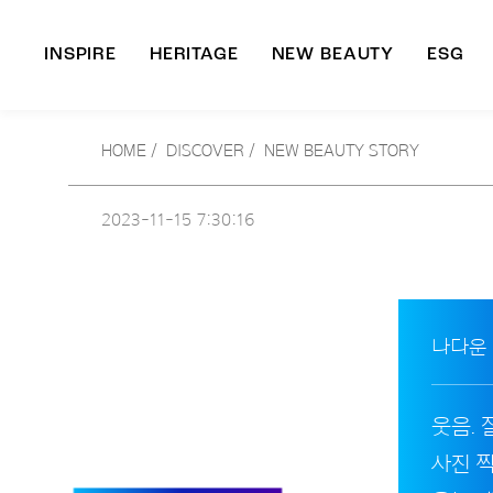
INSPIRE
HERITAGE
NEW BEAUTY
ESG
A
HOME
/
DISCOVER /
NEW BEAUTY STORY
B
2023-11-15
7:30:16
나다운
웃음. 
사진 