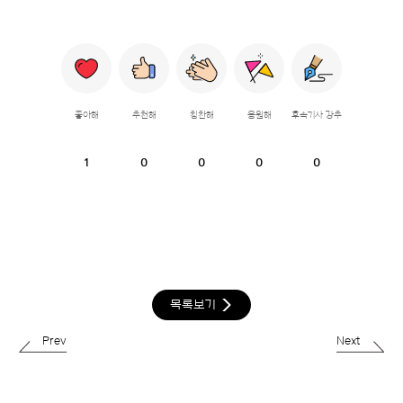
좋아해
추천해
칭찬해
응원해
후속기사 강추
1
0
0
0
0
목록보기
Prev
Next