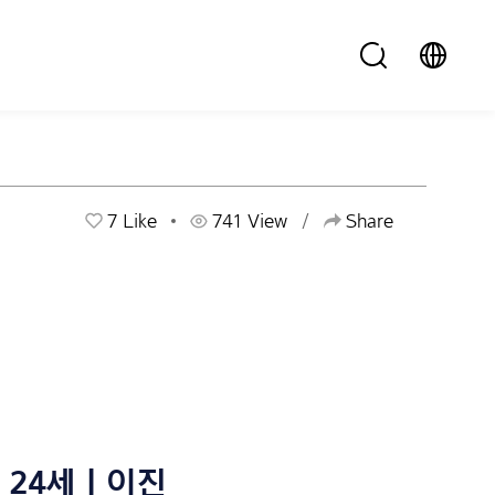
7
Like
741 View
Share
24세 | 이진