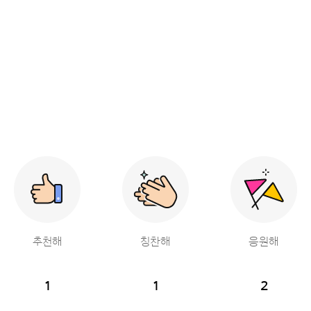
추천해
칭찬해
응원해
1
1
2