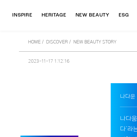
INSPIRE
HERITAGE
NEW BEAUTY
ESG
A
HOME
/
DISCOVER /
NEW BEAUTY STORY
B
2023-11-17
1:12:16
나다운
나다움.
다’라