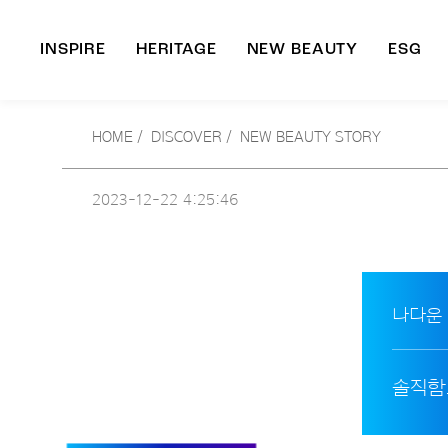
INSPIRE
HERITAGE
NEW BEAUTY
ESG
A
HOME
/
DISCOVER /
NEW BEAUTY STORY
B
2023-12-22
4:25:46
나다운
솔직함