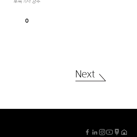
후속기사 강추
0
Next