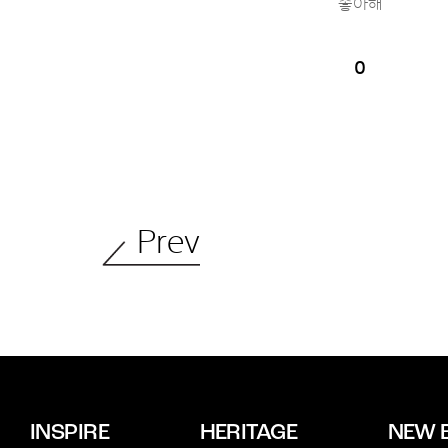
좋아해
0
Prev
INSPIRE
HERITAGE
NEW 