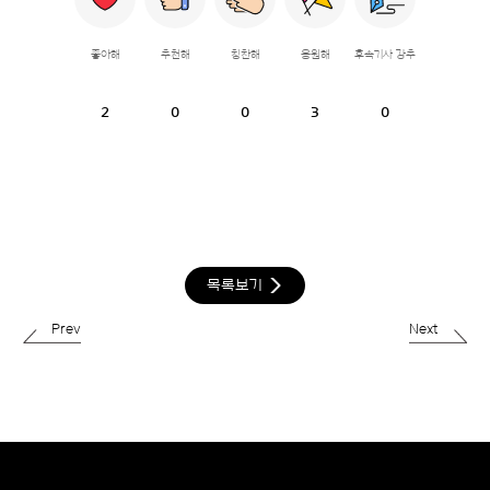
좋아해
추천해
칭찬해
응원해
후속기사 강추
2
0
0
3
0
목록보기
Prev
Next