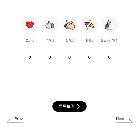
좋아해
추천해
칭찬해
응원해
후속기사 강추
0
0
0
0
0
목록보기
Prev
Next