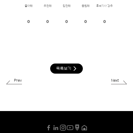
좋아해
추천해
칭찬해
응원해
후속기사 강추
0
0
0
0
0
목록보기
Prev
Next