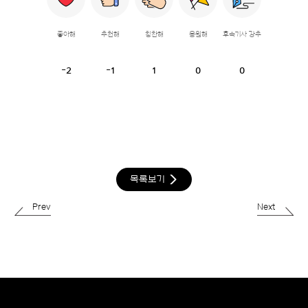
좋아해
추천해
칭찬해
응원해
후속기사 강추
-2
-1
1
0
0
목록보기
Prev
Next