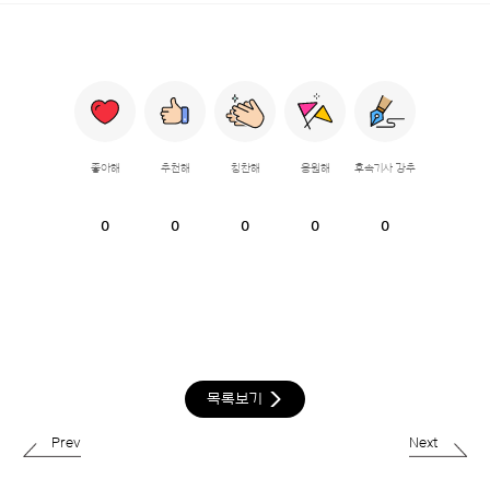
좋아해
추천해
칭찬해
응원해
후속기사 강추
0
0
0
0
0
목록보기
Prev
Next