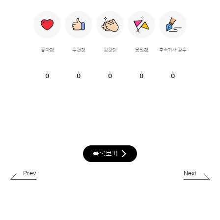
좋아해
추천해
칭찬해
응원해
후속기사 강추
0
0
0
0
0
목록보기
Prev
Next