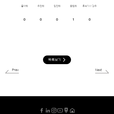
좋아해
추천해
칭찬해
응원해
후속기사 강추
0
0
0
1
0
목록보기
Prev
Next