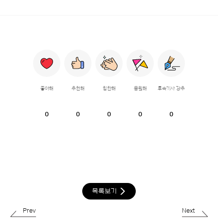
좋아해
추천해
칭찬해
응원해
후속기사 강추
0
0
0
0
0
목록보기
Prev
Next