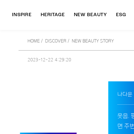
INSPIRE
HERITAGE
NEW BEAUTY
ESG
A
HOME
/
DISCOVER /
NEW BEAUTY STORY
B
2023-12-22
4:29:20
나다운
웃음.
면 주