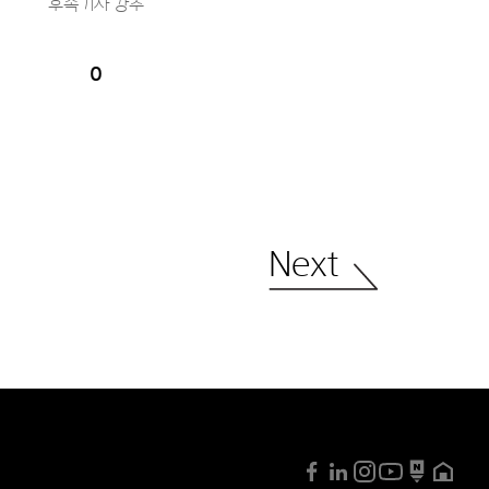
후속기사 강추
0
Next