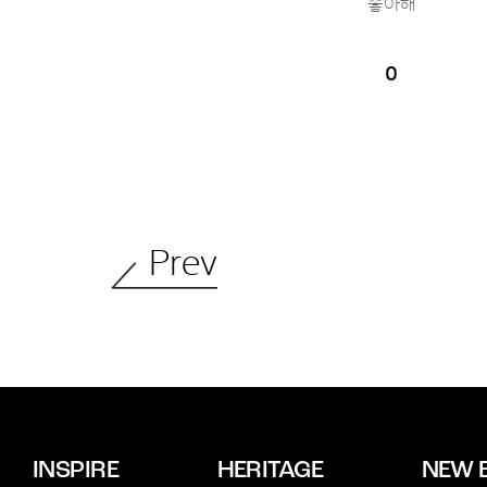
좋아해
0
Prev
INSPIRE
HERITAGE
NEW 