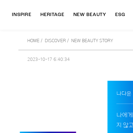
INSPIRE
HERITAGE
NEW BEAUTY
ESG
A
HOME
/
DISCOVER /
NEW BEAUTY STORY
B
2023-10-17
6:40:34
나다운
나에게
지 않고