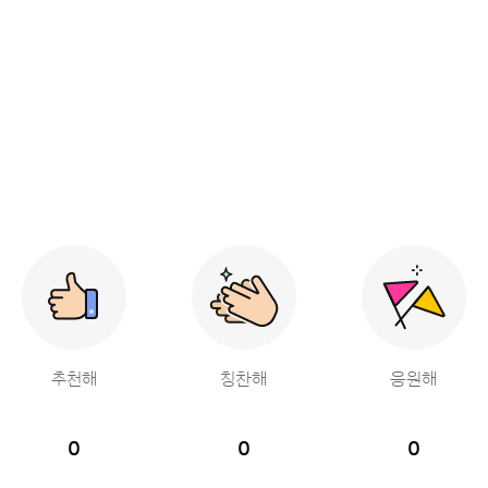
추천해
칭찬해
응원해
0
0
0