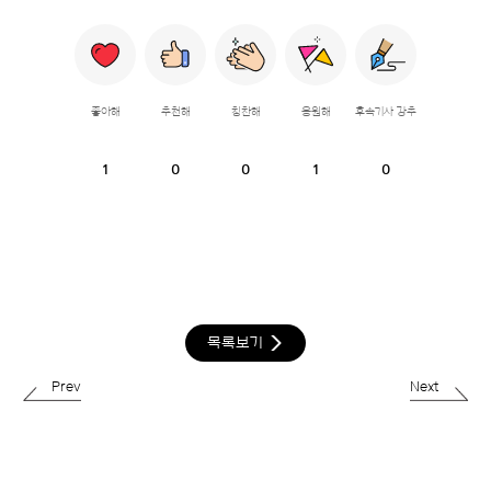
좋아해
추천해
칭찬해
응원해
후속기사 강추
1
0
0
1
0
목록보기
Prev
Next