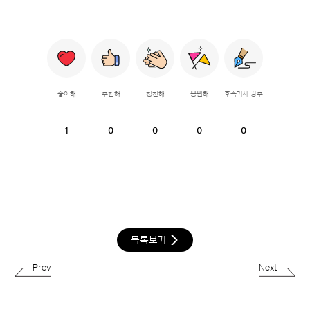
좋아해
추천해
칭찬해
응원해
후속기사 강추
1
0
0
0
0
목록보기
Prev
Next