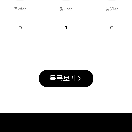
추천해
칭찬해
응원해
0
1
0
목록보기