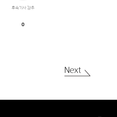
후속기사 강추
0
Next