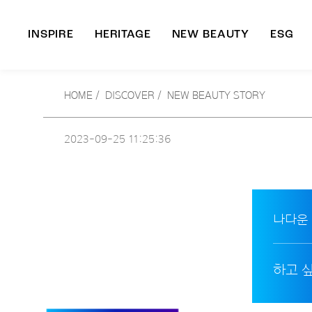
INSPIRE
HERITAGE
NEW BEAUTY
ESG
A
HOME
/
DISCOVER /
NEW BEAUTY STORY
B
2023-09-25
11:25:36
나다운
하고 