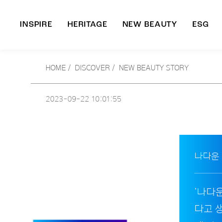
INSPIRE
HERITAGE
NEW BEAUTY
ESG
A
HOME
/
DISCOVER /
NEW BEAUTY STORY
B
2023-09-22
10:01:55
나다운
‘나다
다고 생