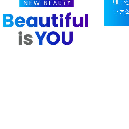
때 가
가 춤출