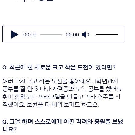
볼
륨
오
00:00
00:00
을
디
높
오
이
플
거
나
레
줄
이
이
어
려
면
여러 가지 크고 작은 도전을 좋아해요. 1학년까지
상/
공부를 잘 안 하다가 자격증과 토익 공부를 했어요.
하
화
취미 생활로는 프라모델을 만들고 기타 연주를 시
살
작했어요. 보컬을 더 배워 보기도 하고요.
표
키
를
사
용
하