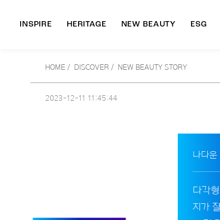
INSPIRE
HERITAGE
NEW BEAUTY
ESG
A
HOME
/
DISCOVER /
NEW BEAUTY STORY
B
2023-12-11
11:45:44
나다운
다각형
지가 