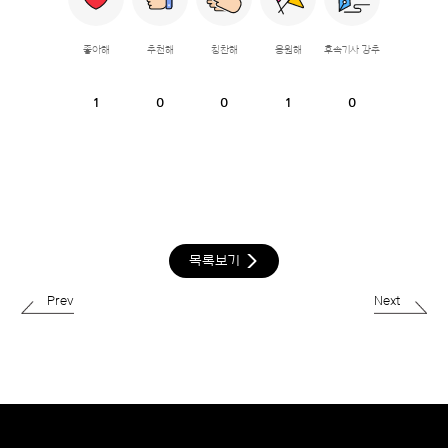
좋아해
추천해
칭찬해
응원해
후속기사 강추
1
0
0
1
0
목록보기
Prev
Next