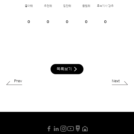
좋아해
추천해
칭찬해
응원해
후속기사 강추
0
0
0
0
0
목록보기
Prev
Next