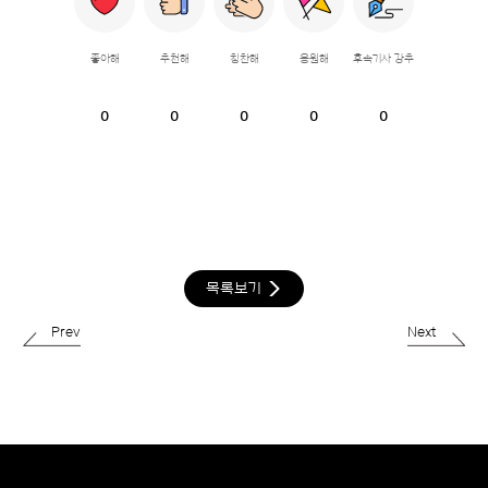
좋아해
추천해
칭찬해
응원해
후속기사 강추
0
0
0
0
0
목록보기
Prev
Next