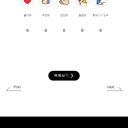
좋아해
추천해
칭찬해
응원해
후속기사 강추
0
0
0
0
0
목록보기
Prev
Next