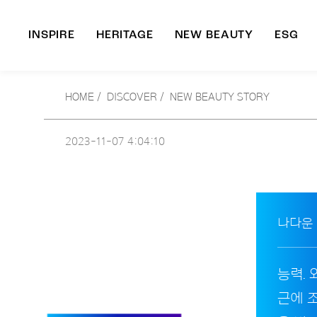
INSPIRE
HERITAGE
NEW BEAUTY
ESG
A
HOME
/
DISCOVER /
NEW BEAUTY STORY
B
2023-11-07
4:04:10
나다운
능력.
근에 