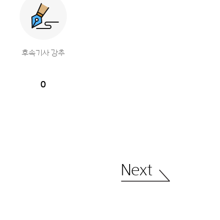
후속기사 강추
0
Next