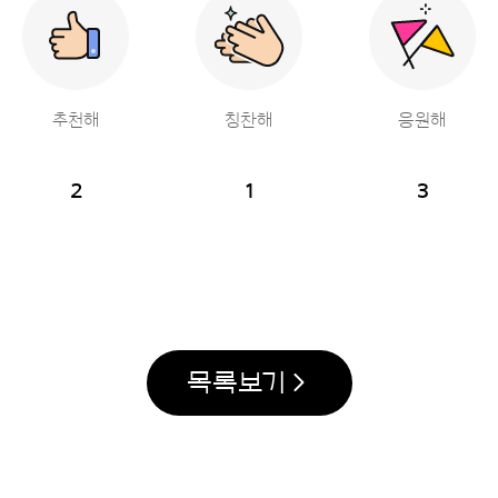
추천해
칭찬해
응원해
2
1
3
목록보기