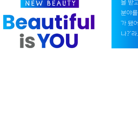
을 받
분야를
가 됐어
나?’