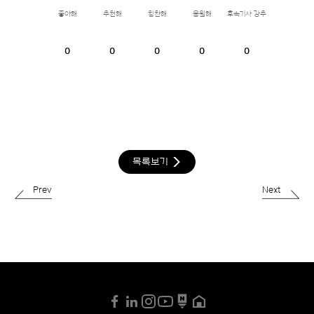
좋아해
추천해
칭찬해
응원해
후속기사 강추
0
0
0
0
0
목록보기
Prev
Next