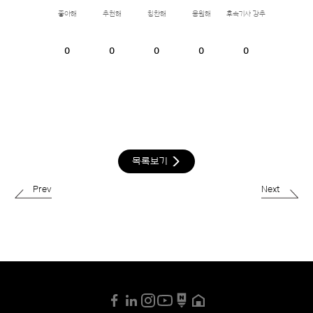
좋아해
추천해
칭찬해
응원해
후속기사 강추
0
0
0
0
0
목록보기
Prev
Next