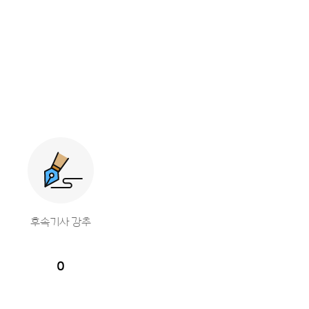
후속기사 강추
0