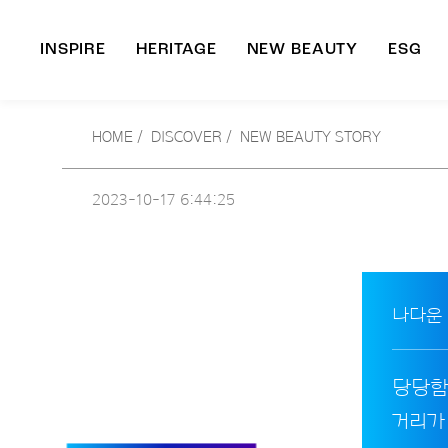
INSPIRE
HERITAGE
NEW BEAUTY
ESG
A
HOME
/
DISCOVER /
NEW BEAUTY STORY
B
2023-10-17
6:44:25
나다운
당당함
거리가