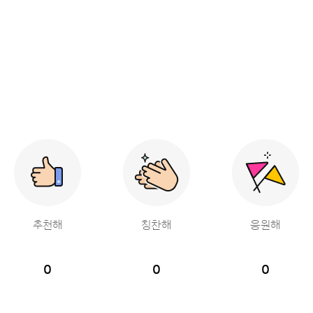
추천해
칭찬해
응원해
0
0
0