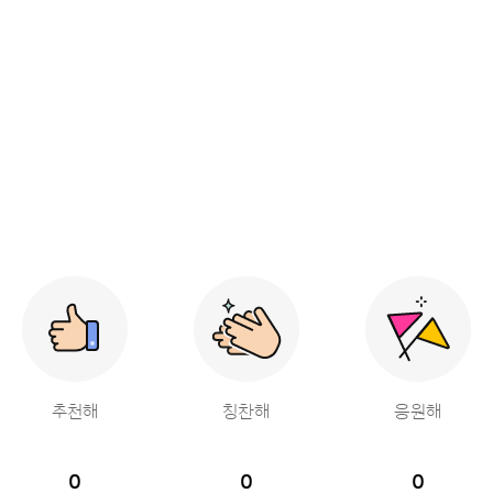
추천해
칭찬해
응원해
0
0
0