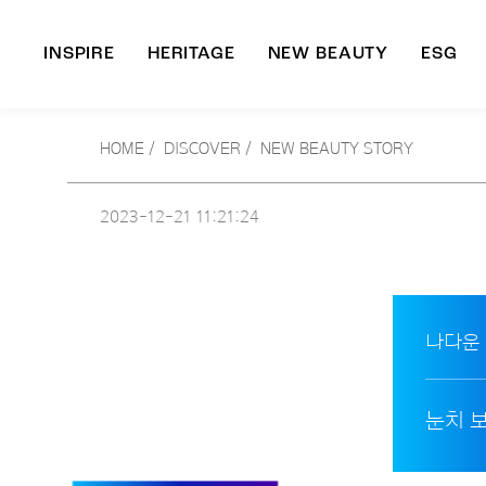
INSPIRE
HERITAGE
NEW BEAUTY
ESG
A
HOME
/
DISCOVER /
NEW BEAUTY STORY
B
2023-12-21
11:21:24
나다운
눈치 보