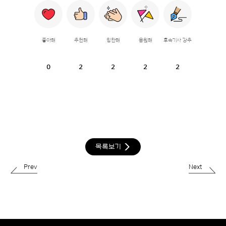
좋아해
추천해
칭찬해
응원해
후속기사 강추
0
2
2
2
2
목록보기
Prev
Next