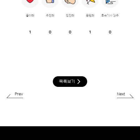
좋아해
추천해
칭찬해
응원해
후속기사 강추
1
0
0
1
0
목록보기
Prev
Next