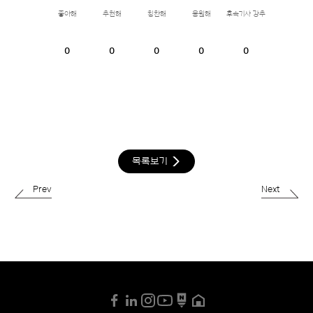
좋아해
추천해
칭찬해
응원해
후속기사 강추
0
0
0
0
0
목록보기
Prev
Next