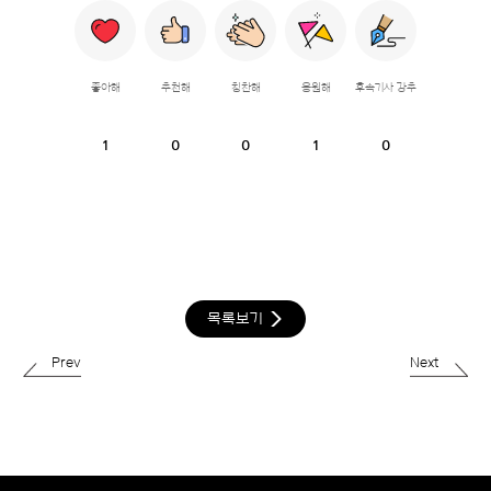
좋아해
추천해
칭찬해
응원해
후속기사 강추
1
0
0
1
0
목록보기
Prev
Next