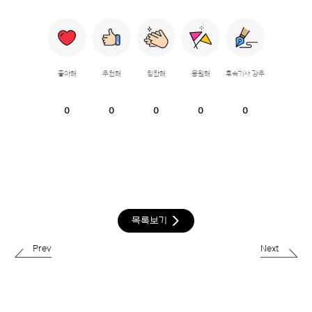
좋아해
추천해
칭찬해
응원해
후속기사 강추
0
0
0
0
0
목록보기
Prev
Next