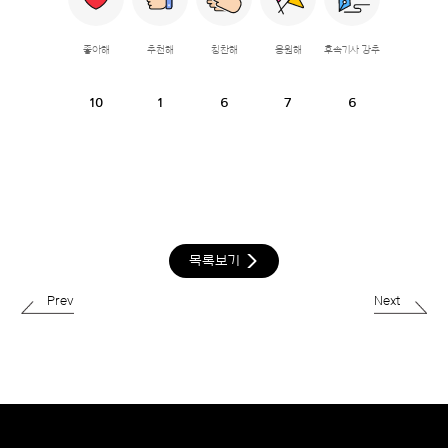
좋아해
추천해
칭찬해
응원해
후속기사 강추
10
1
6
7
6
목록보기
Prev
Next