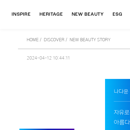
INSPIRE
HERITAGE
NEW BEAUTY
ESG
A
HOME
/
DISCOVER /
NEW BEAUTY STORY
B
2024-04-12
10:44:11
나다운
자유로
아름다