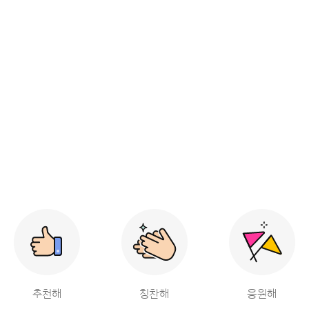
추천해
칭찬해
응원해