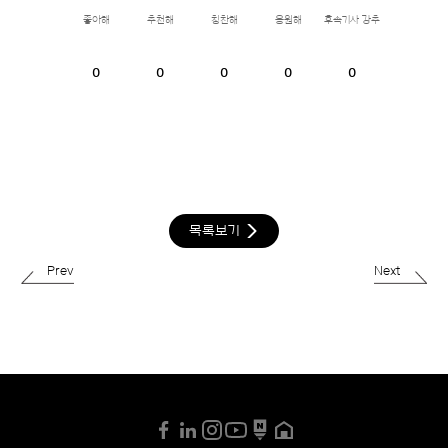
좋아해
추천해
칭찬해
응원해
후속기사 강추
0
0
0
0
0
목록보기
Prev
Next