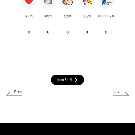
좋아해
추천해
칭찬해
응원해
후속기사 강추
0
0
0
0
0
목록보기
Prev
Next