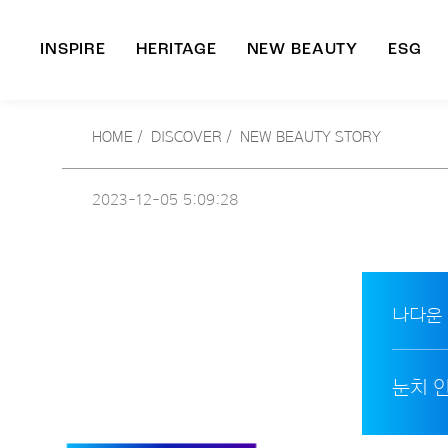
INSPIRE
HERITAGE
NEW BEAUTY
ESG
A
HOME
/
DISCOVER /
NEW BEAUTY STORY
B
2023-12-05
5:09:28
나다운
눈치 안