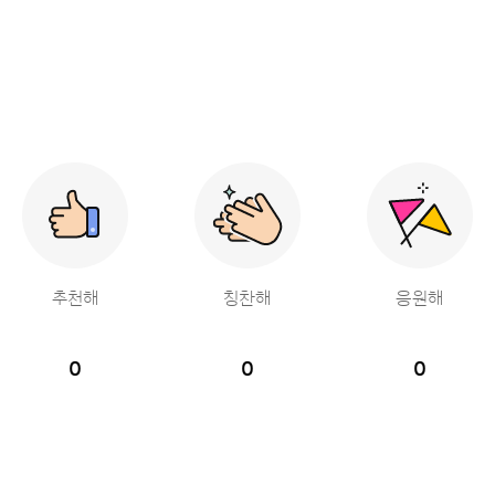
추천해
칭찬해
응원해
0
0
0