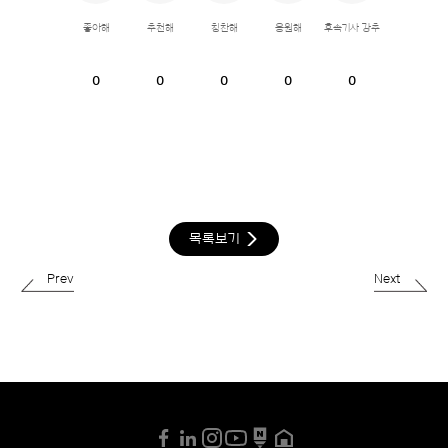
좋아해
추천해
칭찬해
응원해
후속기사 강추
0
0
0
0
0
목록보기
Prev
Next