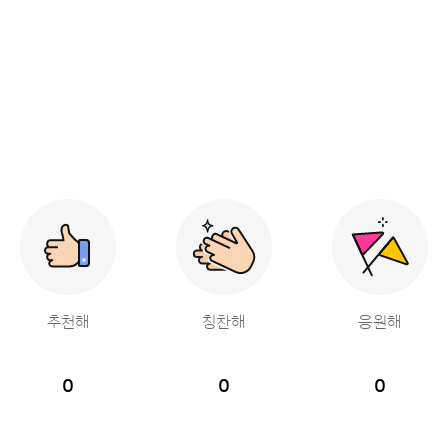
추천해
칭찬해
응원해
0
0
0