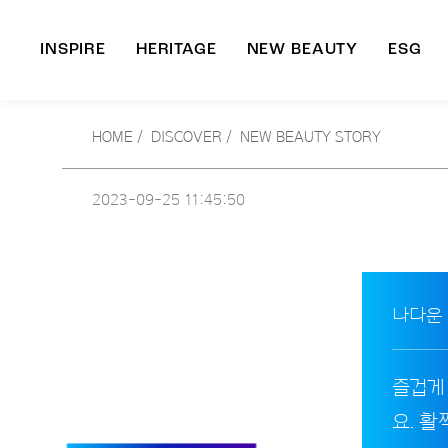
INSPIRE
HERITAGE
NEW BEAUTY
ESG
A
HOME
/
DISCOVER /
NEW BEAUTY STORY
B
2023-09-25
11:45:50
나다운
즐겁게
요. 