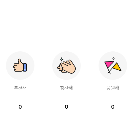
추천해
칭찬해
응원해
0
0
0