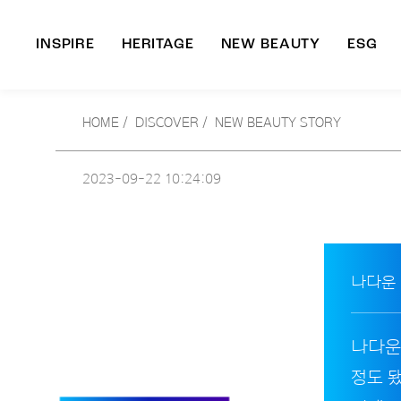
INSPIRE
HERITAGE
NEW BEAUTY
ESG
A
HOME
/
DISCOVER /
NEW BEAUTY STORY
B
2023-09-22
10:24:09
나다운
나다운
정도 