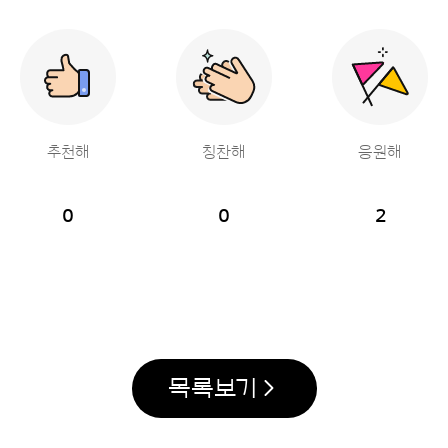
추천해
칭찬해
응원해
0
0
2
목록보기