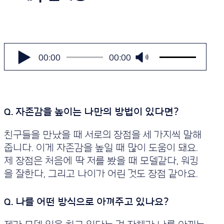
볼
륨
오
00:00
00:00
을
디
높
오
이
플
거
나
레
줄
이
이
어
려
면
친구들을 만났을 때 서로의 장점을 세 가지씩 말해
상/
줍니다. 이게 자존감을 높일 때 많이 도움이 돼요.
하
화
제 장점은 처음에 딱 저를 봤을 때 모델같다, 워킹
살
을 잘한다, 그리고 나이가 어린 것도 장점 같아요.
표
키
를
사
용
하