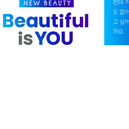
런데 
도 없어
고 싶
까요.