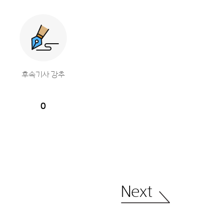
후속기사 강추
0
Next