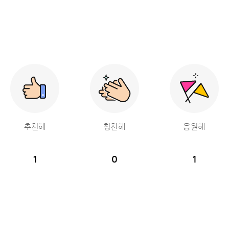
추천해
칭찬해
응원해
1
0
1