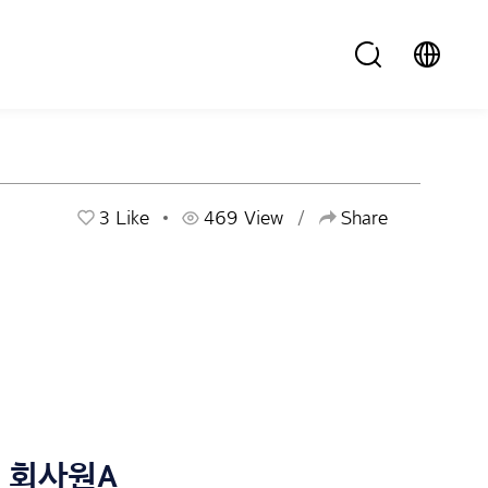
3
Like
469 View
Share
회사원A