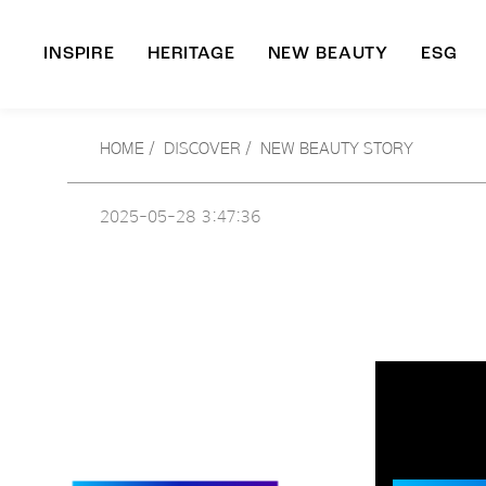
INSPIRE
HERITAGE
NEW BEAUTY
ESG
A
HOME
/
DISCOVER /
NEW BEAUTY STORY
B
2025-05-28
3:47:36