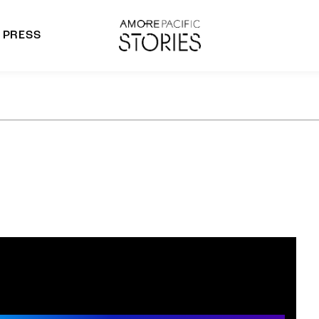
PRESS
morepacific Group
rands