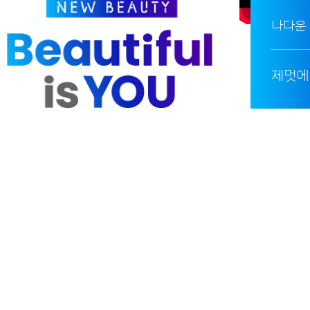
나다운
제멋에