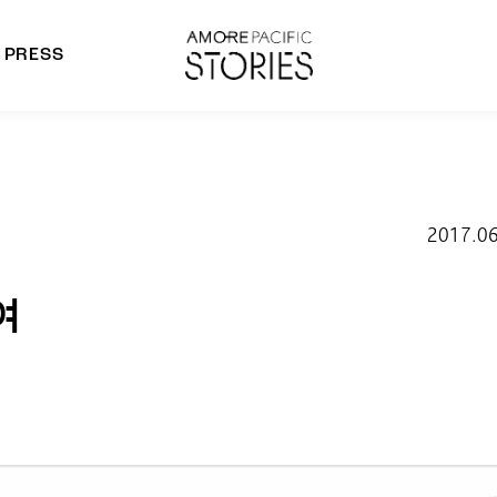
PRESS
morepacific Group
rands
2017.06
여