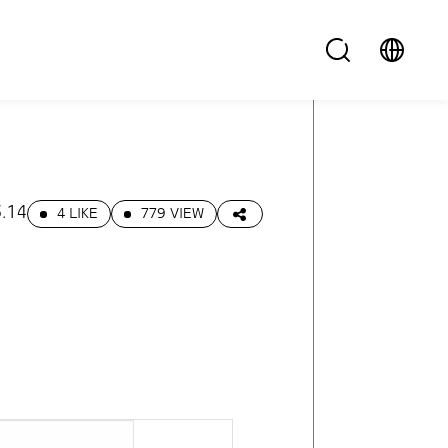
.14
4 LIKE
779 VIEW