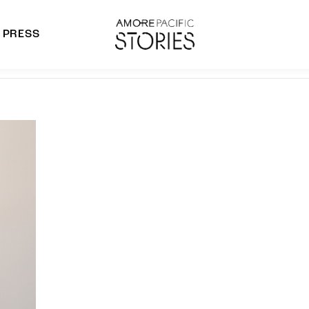
PRESS
morepacific Group
rands