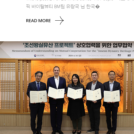
픽 바이탈뷰티 BM팀 유랑국 님 한국�
READ MORE