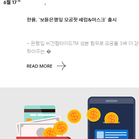
6월 17
,
th
BRANDS
PRESS
한율, ‘보들은행잎 모공핏 세럼&마스크’ 출시
– 은행잎 비건펩타이드™ 성분 함유로 모공을 3배 더 강
찾아주는 �
READ MORE