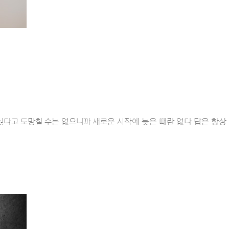
뉴뷰티탐구” 월요일이 싫다고 도망칠 수는 없으니까 새로운 시작에 늦은 때란 없다 