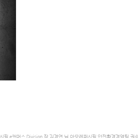
! People” 아모레퍼시픽 e커머스 Division 장 김경연 님 아모레퍼시픽 안전환