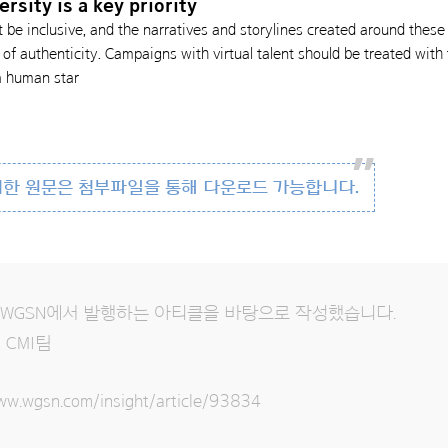
ersity is a key priority
t be inclusive, and the narratives and storylines created around these 
 of authenticity. Campaigns with virtual talent should be treated with
a human star
대한 원문은 첨부파일을 통해 다운로드 가능합니다.
 WGSN에서 발행하는 아티클을 바탕으로 작성했습니다.
 CMI팀
ww.wgsn.com/insight/article/93834