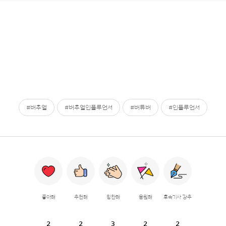
#버추얼
#버추얼인플루언서
#버튜버
#인플루언서
좋아해
추천해
칭찬해
응원해
후속기사 강추
2
2
3
2
2